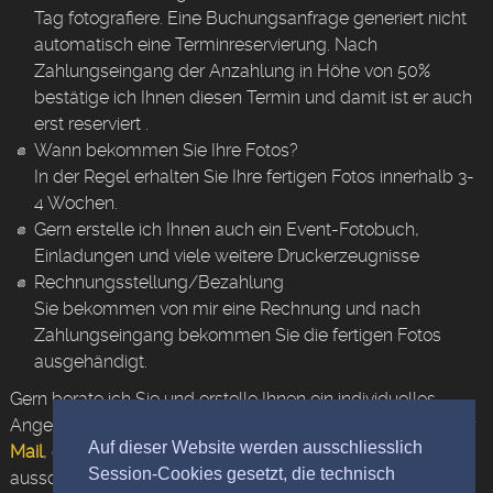
Tag fotografiere. Eine Buchungsanfrage generiert nicht
automatisch eine Terminreservierung. Nach
Zahlungseingang der Anzahlung in Höhe von 50%
bestätige ich Ihnen diesen Termin und damit ist er auch
erst reserviert .
Wann bekommen Sie Ihre Fotos?
In der Regel erhalten Sie Ihre fertigen Fotos innerhalb 3-
4 Wochen.
Gern erstelle ich Ihnen auch ein Event-Fotobuch,
Einladungen und viele weitere Druckerzeugnisse
Rechnungsstellung/Bezahlung
Sie bekommen von mir eine Rechnung und nach
Zahlungseingang bekommen Sie die fertigen Fotos
ausgehändigt.
Gern berate ich Sie und erstelle Ihnen ein individuelles
Angebot. Kontaktaufnahme bitte per
Anfrageformular
oder
Auf dieser Website werden ausschliesslich
Mail
, da ich mich bei meinen Kundenterminen
Session-Cookies gesetzt, die technisch
ausschließlich meinem Kunden widme.