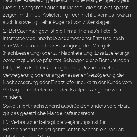
nach der Ablieferung eine schriftliche Mängelrüge zugeht.
Dies gilt sinngemäß auch für Mängel, die sich erst später
zeigen, mithin bei Ablieferung noch nicht erkennbar waren;
auch insoweit gilt eine Rügefrist von 7 Werktagen.
(2) Bei Sachmängeln ist die Firma Thomas’s Foto- &
Internetservice innerhalb angemessener Frist und nach
ihrer Wahl zunächst zur Beseitigung des Mangels
(Nachbesserung) oder zur Nachlieferung (Ersatzlieferung)
berechtigt und verpflichtet. Schlagen diese Bemühungen
fehl, z.B. im Fall der Unmöglichkeit, Unzumutbarkeit,
Verweigerung oder unangemessenen Verzögerung der
Nachbesserung oder Ersatzlieferung, kann der Kunde vom
Vertrag zurücktreten oder den Kaufpreis angemessen
mindern.
Soweit nicht nachstehend ausdrücklich anders vereinbart,
gilt das gesetzliche Mängelhaftungsrecht.
Für Verbraucher beträgt die Verjährungsfrist für
Mängelansprüche bei gebrauchten Sachen ein Jahr ab
Ablieferung der Ware.